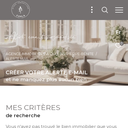
Fr
A
l
e
t
e
e
m
a
i
p
e
s
o
n
a
i
é
e
0
AGENCE IMMOBILIÈRE À OULLINS-PIERRE-BÉNITE
ALERTE MAIL
CRÉER VOTRE ALERTE E-MAIL
et ne manquez plus aucun bien
MES CRITÈRES
de recherche
Vous n'avez pas trouvé le bien immobilier que vous