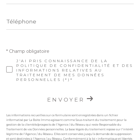
Téléphone
* Champ obligatoire
J'AI PRIS CONNAISSANCE DE LA
POLITIQUE DE CONFIDENTIALITÉ ET DES
INFORMATIONS RELATIVES AU
TRAITEMENT DE MES DONNÉES
PERSONNELLES (*)*
ENVOYER
Les informations recueillies sur ce formulaire sont enregistrées dans un fichier
informatisé par La Boite Immo agissant comme Sous-traitant du traitement pour la
gestion de la clientèle/prospects de l'Agence / du Réseau qui reste Responsable du
Traitement de vos Données personnelles. La base légale du traitement repose sur l'intérêt
légitime de l'Agence / du Réseau. Elles sont conservées jusqu'à demande de suppression
et sont destinées à l'Agence / au Réseau. Conformément à la loi « informatique et libertés