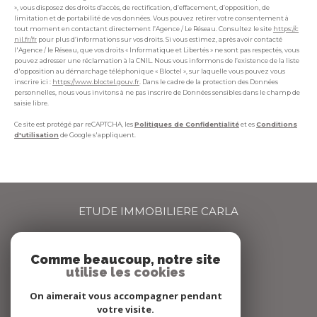
», vous disposez des droits d’accès, de rectification, d’effacement, d’opposition, de
limitation et de portabilité de vos données. Vous pouvez retirer votre consentement à
tout moment en contactant directement l’Agence / Le Réseau. Consultez le site
https://c
nil.fr/fr
pour plus d’informations sur vos droits. Si vous estimez, après avoir contacté
l'Agence / le Réseau, que vos droits « Informatique et Libertés » ne sont pas respectés, vous
pouvez adresser une réclamation à la CNIL. Nous vous informons de l’existence de la liste
d'opposition au démarchage téléphonique « Bloctel », sur laquelle vous pouvez vous
inscrire ici :
https://www.bloctel.gouv.fr
. Dans le cadre de la protection des Données
personnelles, nous vous invitons à ne pas inscrire de Données sensibles dans le champ de
saisie libre.
Ce site est protégé par reCAPTCHA, les
Politiques de Confidentialité
et es
Conditions
d'utilisation
de Google s'appliquent.
ETUDE IMMOBILIERE CARLA
04 72 66 67 68
Comme beaucoup, notre site
agence@carlaimmo.com
utilise les cookies
159 GRANDE RUE
69600
OULLINS
On aimerait vous accompagner pendant
votre visite.