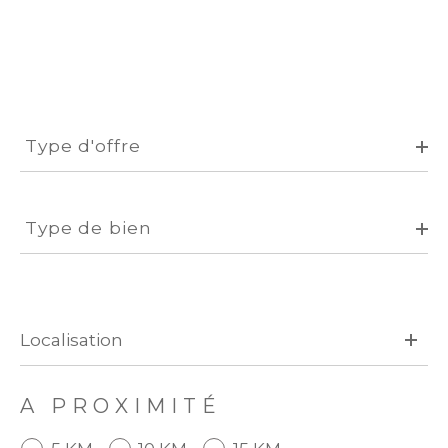
Type
d'offre
Type d'offre
Type
de
Type de bien
bien
A PROXIMITÉ