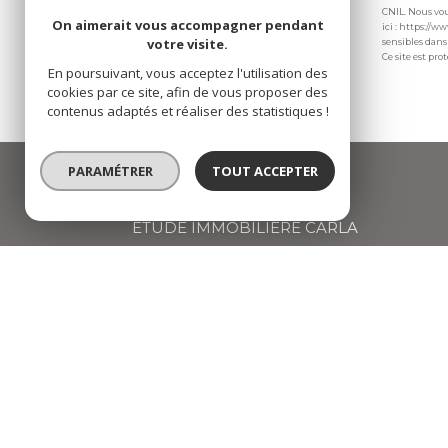
CNIL. Nous vou
On aimerait vous accompagner pendant
ici : https://
votre visite.
sensibles dans 
Ce site est pr
En poursuivant, vous acceptez l'utilisation des
cookies par ce site, afin de vous proposer des
contenus adaptés et réaliser des statistiques !
PARAMÉTRER
TOUT ACCEPTER
ETUDE IMMOBILIERE CARLA
04 72 66 67 68
agence@carlaimmo.com
159 GRANDE RUE
69600
OULLINS
© 2026 | Tous droits réservés | Traduction powered by Google |