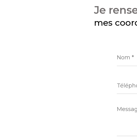
je rens
mes coor
Nom
*
Télépho
Messag
*