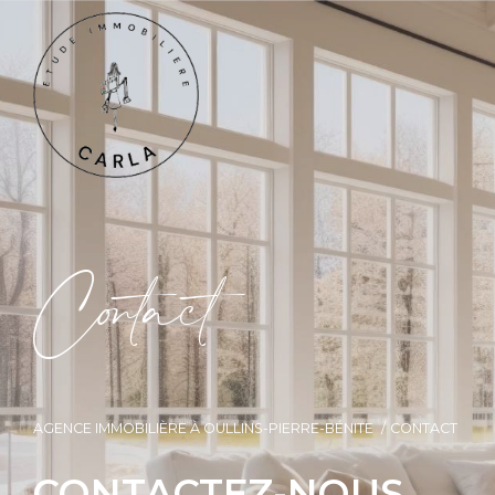
C
o
t
a
c
t
AGENCE IMMOBILIÈRE À OULLINS-PIERRE-BÉNITE
CONTACT
CONTACTEZ-NOUS