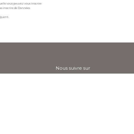
uelle vous pouvez vous inscrire
pas inscrire de Données
iquent.
Nous suivre sur
D
Cookies