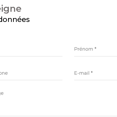
eigne
données
Prénom
*
ne
E-
mail
*
e