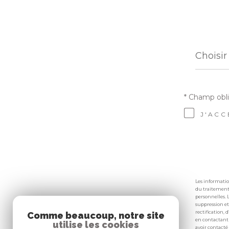
Choisi
votre
Choisir
agenc
* Champ obli
J'ACC
Les informatio
du traitement 
personnelles. 
suppression et
rectification,
Comme beaucoup, notre site
en contactant d
utilise les cookies
avoir contacté