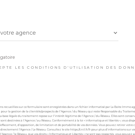
r
 votre agence
e
gatoire
EPTE LES CONDITIONS D'UTILISATION DES DONNÉ
ns recueillies sur ce formulaire sont enregistrées dans un fichier informatisé par La Boite Immo 
pour la gestion de la clientèle/prospects de l'Agence / du Réseau qui reste Responsable du Traite
La base légale du traitement repose sur l'intérêt légitime de l'Agence / du Réseau. Elles sont cons
 sont destinées à l'Agence / au Réseau. Conformément à la loi « informatique et libertés », vous dispo
 d’effacement, d’opposition, de limitation et de portabilité de vos données. Vous pouvez retirer v
irectement l’Agence / Le Réseau. Consultez le site https://cnil.fr/fr pour plus d’informations sur vos
 l'Agence / le Réseau, que vos droits « Informatique et Libertés » ne sont pas respectés, vous pouvez 