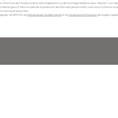
s informons de l’existence de la liste d'opposition au démarchage téléphonique « Bloctel », sur laq
www.bloctel.gouv.fr Dans le cadre de la protection des Données personnelles, nous vous invitons à ne 
le champ de saisie libre.
otégé par reCAPTCHA, les
Politiques de Confidentialité
et les
Conditions d'Utilisation
de Google s'appl
Nos honoraires
Plan du site
Mentions légales
Admin
Nos liens
Politique RGP