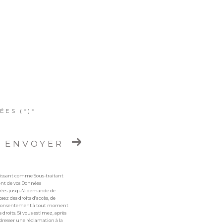
ES (*)*
ENVOYER
agissant comme Sous-traitant
ment de vos Données
ervées jusqu'à demande de
sez des droits d’accès, de
otre consentement à tout moment
 droits. Si vous estimez, après
adresser une réclamation à la