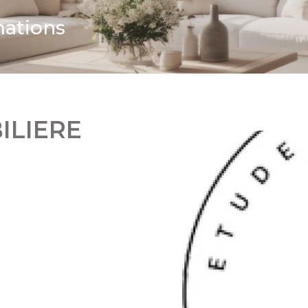
mations
ILIERE
m