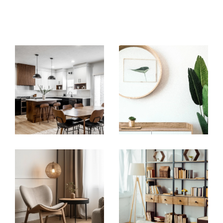
Notre intervention rayonne principalement à
Saint-Genis-Laval, Oullins et dans l'ouest de la
métropole de Lyon. Que vous soyez à la
recherche de votre habitation principale,
d'une résidence secondaire, ou même d'un
investissement locatif, notre équipe prend en
charge votre demande et s'occupe de
trouver le bien idéal en fonction de vos
critères.
Acheter un bien immobilier aux abords
d'Oullins
L'agence vous propose de découvrir
son
catalogue de biens immobiliers à
Oullins, Saint-Genis-Laval
et aux environs.