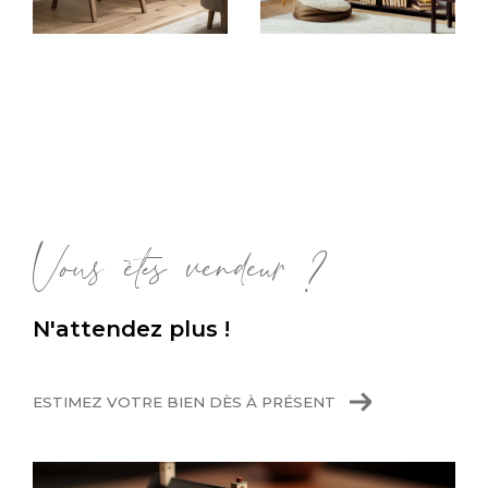
Sur ce site, vous aurez accès à nos offres
concernant des maisons familiales à Oullins,
ou de grands appartements proches de
toutes commodités, à Vernaison ou encore à
Oullins. Quels que soient vos critères, nos
agents sélectionnent pour vous les biens qui
correspondent à vos attentes et qui
pourraient convenir pour votre
achat immobili
Vous êtes vendeur ?
er
.
Faire estimer sa maison ou son
N'attendez plus !
appartement
ESTIMEZ VOTRE BIEN DÈS À PRÉSENT
Notre équipe accompagne également les
propriétaires vendeurs, désireux de
vendre
rapidement et au prix du marché
. Grâce à