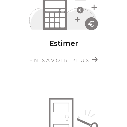
la
location de biens immobiliers
à Oullins,
Saint-Genis-Lavl et dans le rhône.
L'équipe d'Étude Immobilière CARLA est à
votre écoute et reste disponible via ses
coordonnées ou son formulaire de contact
Estimer
pour discuter de votre
projet immobilier à
Oullins
, et participer à la concrétisation de vos
ambitions.
EN SAVOIR PLUS