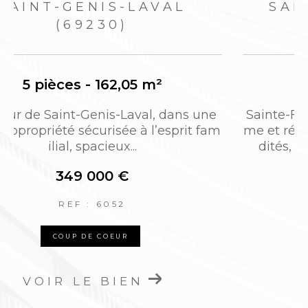
SAINTE FOY LÈS LYON
(69110)
4 pièces - 93,41 m²
Sainte-Foy-lès-Lyon, dans un quartier cal
m
me et résidentiel, à proximité des commo
dités, bel appartement T4 lumineux...
1 500 €
CC*
REF : CG2558
NOUVEAUTÉ
VOIR LE BIEN