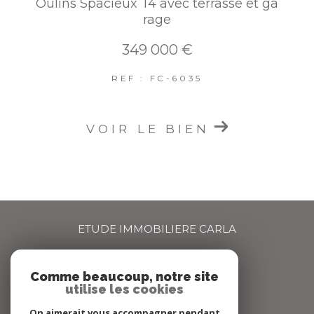
Oulins Spacieux T4 avec terrasse et ga
rage
349 000 €
REF : FC-6035
VOIR LE BIEN
ETUDE IMMOBILIERE CARLA
04 72 66 67 68
Comme beaucoup, notre site
agence@carlaimmo.com
utilise les cookies
159 GRANDE RUE
69600
OULLINS
On aimerait vous accompagner pendant