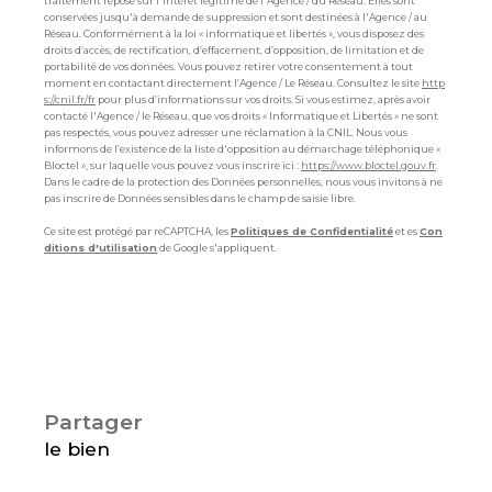
traitement repose sur l'intérêt légitime de l'Agence / du Réseau. Elles sont
conservées jusqu'à demande de suppression et sont destinées à l'Agence / au
Réseau. Conformément à la loi « informatique et libertés », vous disposez des
droits d’accès, de rectification, d’effacement, d’opposition, de limitation et de
portabilité de vos données. Vous pouvez retirer votre consentement à tout
moment en contactant directement l’Agence / Le Réseau. Consultez le site
http
s://cnil.fr/fr
pour plus d’informations sur vos droits. Si vous estimez, après avoir
contacté l'Agence / le Réseau, que vos droits « Informatique et Libertés » ne sont
pas respectés, vous pouvez adresser une réclamation à la CNIL. Nous vous
informons de l’existence de la liste d'opposition au démarchage téléphonique «
Bloctel », sur laquelle vous pouvez vous inscrire ici :
https://www.bloctel.gouv.fr
.
Dans le cadre de la protection des Données personnelles, nous vous invitons à ne
pas inscrire de Données sensibles dans le champ de saisie libre.
Ce site est protégé par reCAPTCHA, les
Politiques de Confidentialité
et es
Con
ditions d'utilisation
de Google s'appliquent.
partager
le bien