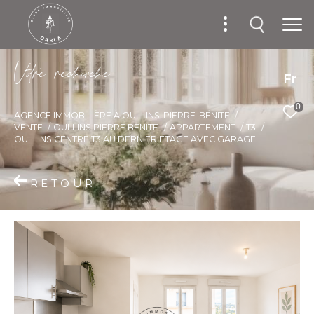
V
o
r
e
r
e
c
e
c
e
Fr
0
AGENCE IMMOBILIÈRE À OULLINS-PIERRE-BÉNITE
VENTE
OULLINS PIERRE BENITE
APPARTEMENT
T3
OULLINS CENTRE T3 AU DERNIER ETAGE AVEC GARAGE
RETOUR