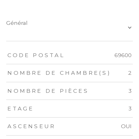
général
TRAD_ZEPHYR_Caracteristique
TRAD_ZEPHYR_Valeurs
CODE POSTAL
69600
NOMBRE DE CHAMBRE(S)
2
NOMBRE DE PIÈCES
3
ETAGE
3
ASCENSEUR
OUI