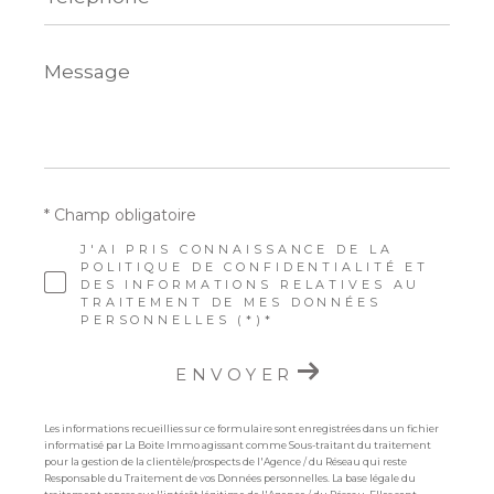
Message
*
* Champ obligatoire
J'AI PRIS CONNAISSANCE DE LA
POLITIQUE DE CONFIDENTIALITÉ ET
DES INFORMATIONS RELATIVES AU
TRAITEMENT DE MES DONNÉES
PERSONNELLES (*)*
ENVOYER
Les informations recueillies sur ce formulaire sont enregistrées dans un fichier
informatisé par La Boite Immo agissant comme Sous-traitant du traitement
pour la gestion de la clientèle/prospects de l'Agence / du Réseau qui reste
Responsable du Traitement de vos Données personnelles. La base légale du