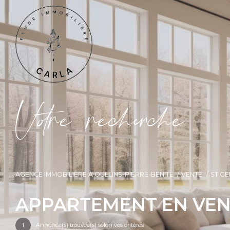
V
o
r
e
r
e
c
e
c
e
AGENCE IMMOBILIÈRE À OULLINS-PIERRE-BÉNITE
VENTE
ST GE
APPARTEMENT EN VENT
1
Annonce(s) trouvée(s) selon vos critères