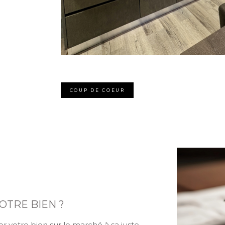
COUP DE COEUR
OTRE BIEN ?
r votre bien sur le marché à sa juste