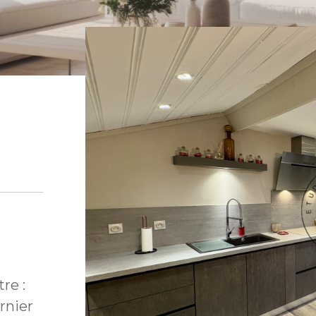
re :
rnier