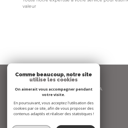
valeur
Comme beaucoup, notre site
utilise les cookies
ETUDE IMMOBILIERE CARLA
On aimerait vous accompagner pendant
votre visite.
04 72 66 67 68
En poursuivant, vous acceptez l'utilisation des
cookies par ce site, afin de vous proposer des
agence@carlaimmo.com
contenus adaptés et réaliser des statistiques !
159 GRANDE RUE
69600
OULLINS